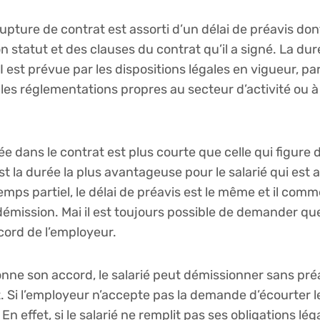
rupture de contrat est assorti d’un délai de préavis do
on statut et des clauses du contrat qu’il a signé. La du
I est prévue par les dispositions légales en vigueur, p
ar les réglementations propres au secteur d’activité ou à
ée dans le contrat est plus courte que celle qui figure 
est la durée la plus avantageuse pour le salarié qui est 
 temps partiel, le délai de préavis est le même et il co
 démission. Mai il est toujours possible de demander qu
ccord de l’employeur.
donne son accord, le salarié peut démissionner sans pré
Si l’employeur n’accepte pas la demande d’écourter le d
n effet, si le salarié ne remplit pas ses obligations léga