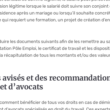
n légitime lorsque le salarié doit suivre son conjoint 
résidence après un mariage ou lorsqu’il souhaite concrét
 qui requiert une formation, un projet de création d’en
uire les documents suivants afin de les remettre au sal
ation Pôle Emploi, le certificat de travail et les disposit
la récapitulation de tous les montants et/ou des valeu
s avisés et des recommandatio
et d’avocats
comment bénéficier de tous vos droits en cas de démissi
’avocats spécialisés en droit du travail. Ces expert