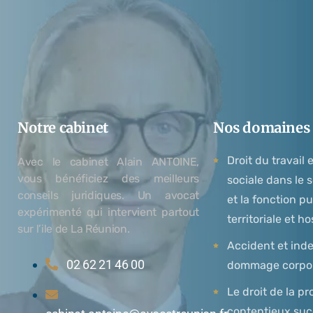
Notre cabinet
Nos domaines d
Droit du travail 
Avec le cabinet Alain ANTOINE,
vous bénéficiez des meilleurs
sociale dans le 
conseils juridiques. Un avocat
et la fonction pu
expérimenté qui intervient partout
territoriale et ho
sur l’ile de La Réunion.
Accident et ind
02 62 21 46 00
dommage corpo
Le droit de la pr
contentieux suc