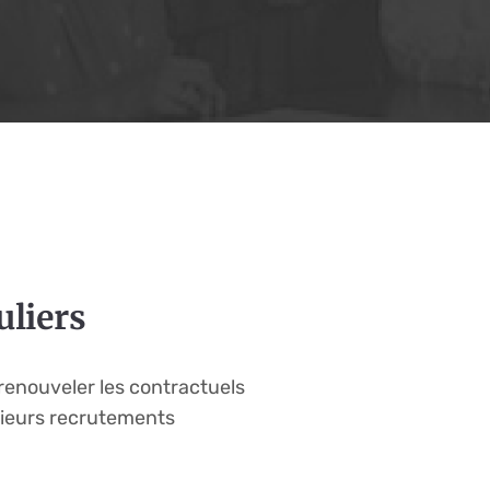
uliers
s renouveler les contractuels
usieurs recrutements