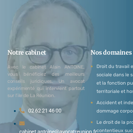
Notre cabinet
Nos domaines d
Droit du travail 
Avec le cabinet Alain ANTOINE,
vous bénéficiez des meilleurs
sociale dans le 
conseils juridiques. Un avocat
et la fonction pu
expérimenté qui intervient partout
territoriale et ho
sur l’ile de La Réunion.
Accident et ind
02 62 21 46 00
dommage corpo
Le droit de la pr
contentieux suc
cabinet.antoine@avocatreunion.fr